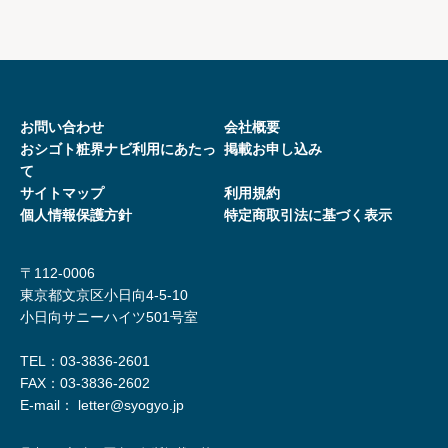
る当社との間に適用されるものとし、利用者は本サービス
を利用するにあたり、本規約を誠実に遵守するものとしま
す。
２．当社は、利用者が「おシゴト粧界ナビ」にアクセス
し、コンテンツや情報を閲覧・使用・問い合わせするなど
お問い合わせ
会社概要
おシゴト粧界ナビ利用にあたっ
本サービスを利用されたことをもって本規約の全ての記載
掲載お申し込み
て
内容について同意いただいたものとみなします。
サイトマップ
利用規約
３．当社が別途本サービス上における掲示またはその他の
個人情報保護方針
特定商取引法に基づく表⽰
方法により規定する個別規約、および、当社が随時利用者
に対し通知する追加規約は、本規約の一部を 構成します。
〒112-0006
本規約と個別規約または追加規約が異なる場合には、個別
東京都文京区小日向4-5-10
規約または追加規約が優先して適用されるものとします
小日向サニーハイツ501号室
４．当社は、利用者に事前の承諾を得ることなく、「おシ
ゴト粧界ナビ」上への掲示または当社が適当と判断する方
TEL：03-3836-2601
法で利用者に通知することにより、本規約をいつでも 変更
FAX：
03-3836-2602
できるものとします。この場合には、本サービスの利用条
E-mail： letter@syogyo.jp
件は、変更後の利用規約によるものとし、規約の変更後本