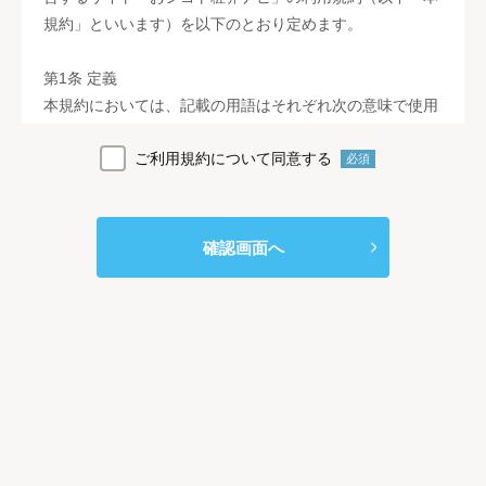
規約」といいます）を以下のとおり定めます。
第1条 定義
本規約においては、記載の用語はそれぞれ次の意味で使用
します。
ご利用規約について同意する
１．「おシゴト粧界ナビ」とは、当社がインターネット上
必須
で運営するウェブサイト（https://osn.syogyo.jp）をさしま
す。
２．「本サービス」とは、当社が本規約に基づき「おシゴ
確認画面へ
ト粧界ナビ」を利用する方に対して提供するサービスを総
称します。
３．「利用者」とは、「おシゴト粧界ナビ」にアクセスす
る方すべてを総称します。
４．「事業者」とは、当社が本サービスを通じて紹介する
企業をさします。
第2条 本規約の範囲および変更等
１．本規約は、利用者と「おシゴト粧界ナビ」運営者であ