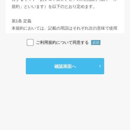
規約」といいます）を以下のとおり定めます。
第1条 定義
本規約においては、記載の用語はそれぞれ次の意味で使用
します。
ご利用規約について同意する
１．「おシゴト粧界ナビ」とは、当社がインターネット上
必須
で運営するウェブサイト（https://osn.syogyo.jp）をさしま
す。
２．「本サービス」とは、当社が本規約に基づき「おシゴ
確認画面へ
ト粧界ナビ」を利用する方に対して提供するサービスを総
称します。
３．「利用者」とは、「おシゴト粧界ナビ」にアクセスす
る方すべてを総称します。
４．「事業者」とは、当社が本サービスを通じて紹介する
企業をさします。
第2条 本規約の範囲および変更等
１．本規約は、利用者と「おシゴト粧界ナビ」運営者であ