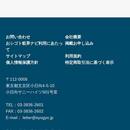
る当社との間に適用されるものとし、利用者は本サービス
を利用するにあたり、本規約を誠実に遵守するものとしま
す。
２．当社は、利用者が「おシゴト粧界ナビ」にアクセス
し、コンテンツや情報を閲覧・使用・問い合わせするなど
お問い合わせ
会社概要
おシゴト粧界ナビ利用にあたっ
本サービスを利用されたことをもって本規約の全ての記載
掲載お申し込み
て
内容について同意いただいたものとみなします。
サイトマップ
利用規約
３．当社が別途本サービス上における掲示またはその他の
個人情報保護方針
特定商取引法に基づく表⽰
方法により規定する個別規約、および、当社が随時利用者
に対し通知する追加規約は、本規約の一部を 構成します。
〒112-0006
本規約と個別規約または追加規約が異なる場合には、個別
東京都文京区小日向4-5-10
規約または追加規約が優先して適用されるものとします
小日向サニーハイツ501号室
４．当社は、利用者に事前の承諾を得ることなく、「おシ
ゴト粧界ナビ」上への掲示または当社が適当と判断する方
TEL：03-3836-2601
法で利用者に通知することにより、本規約をいつでも 変更
FAX：
03-3836-2602
できるものとします。この場合には、本サービスの利用条
E-mail： letter@syogyo.jp
件は、変更後の利用規約によるものとし、規約の変更後本