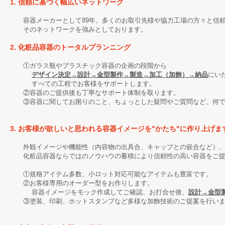
1. 信頼に基づく幅広いネットワーク
容器メーカーとして89年、多くのお取引先様や協力工場の方々と信頼
そのネットワークを強みとしております。
2. 化粧品容器のトータルプランニング
①ガラス瓶やプラスチック容器の企画の段階から
デザイン決定→設計→金型製作→製造→加工（加飾）→納品
にい
すべての工程でお客様をサポートします。
②容器のご提供後も丁寧なサポート体制を取ります。
③容器に関してお困りのこと、ちょっとした疑問やご質問など、何で
3. お客様が欲しいと思われる容器イメージを"かたち"に作り上げま
外観イメージや機能性（内容物の出具合、キャップとの嵌合など）、
化粧品容器ならではのノウハウの蓄積により信頼性の高い容器をご提
①規格アイテム多数、小ロット対応可能なアイテムも豊富です。
②お客様専用のオーダー型をお作りします。
容器イメージをモック作成してご確認、お打合せ後、
設計→金型
③塗装、印刷、ホットスタンプなど多様な加飾技術のご提案を行いま