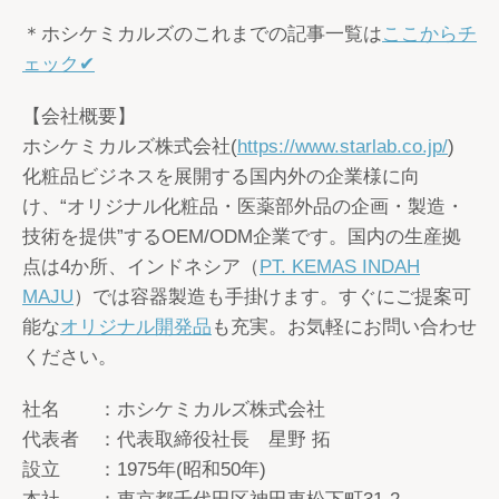
＊ホシケミカルズのこれまでの記事一覧は
ここからチ
ェック✔
【会社概要】
ホシケミカルズ株式会社(
https://www.starlab.co.jp/
)
化粧品ビジネスを展開する国内外の企業様に向
け、“オリジナル化粧品・医薬部外品の企画・製造・
技術を提供”するOEM/ODM企業です。国内の生産拠
点は4か所、インドネシア（
PT. KEMAS INDAH
MAJU
）では容器製造も手掛けます。すぐにご提案可
能な
オリジナル開発品
も充実。お気軽にお問い合わせ
ください。
社名 ：ホシケミカルズ株式会社
代表者 ：代表取締役社長 星野 拓
設立 ：1975年(昭和50年)