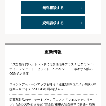
無料相談する
資料請求する
更新情報
「成分指名買い」トレンドに付加価値をプラス！ビタミンC・
ナイアシンアミド・セラミド・ヘパリン・トラネキサム酸の
ODM処方提案
スキンケアもトーンアップも叶う「進化型UVコスメ」4種ODM
提案～全アイテムSPF/PA値取得済み～
医薬部外品のデリケートゾーン用コスメ「フェムケアシリー
ズ」4品のODM処方提案 ”安全性”重視の独自基準で開発～泡洗